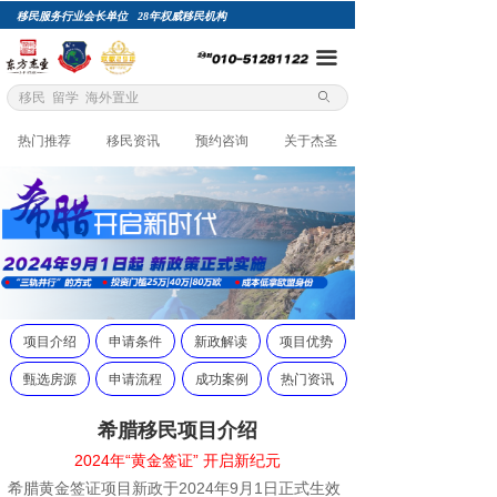
移民服务行业会长单位 28年权威移民机构
网站首页
끀
项目自选
ꄙ
关于杰圣
热门推荐
移民资讯
预约咨询
关于杰圣
精英团队
成功案例
总裁专栏
移民评估
项目介绍
申请条件
新政解读
项目优势
加入杰圣
甄选房源
申请流程
成功案例
热门资讯
希腊移民项目介绍
2024年“黄金签证” 开启新纪元
希腊黄金签证项目新政于2024年9月1日正式生效