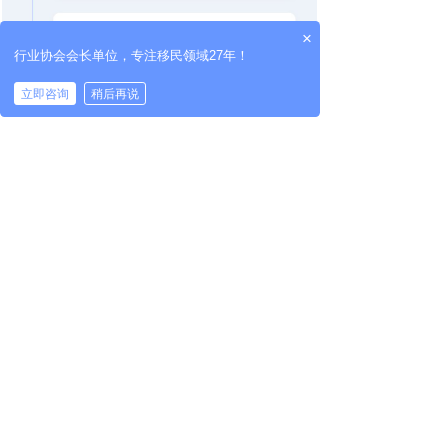
×
行业协会会长单位，专注移民领域27年！
立即咨询
稍后再说
希腊移民成功案例
真实案例库 铸就杰圣品质