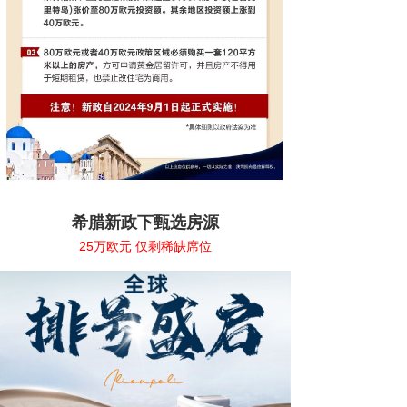
希腊项目优势
“绿卡+房卡” 双赢组合
希腊新政下甄选房源
25万欧元 仅剩稀缺席位