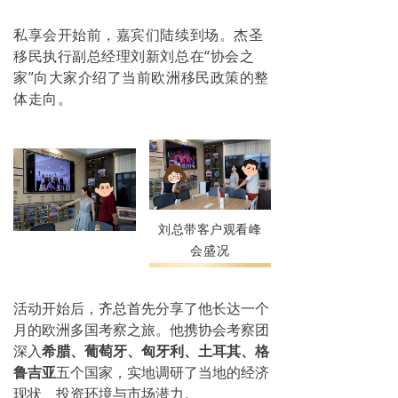
私享会开始前，嘉宾们陆续到场。杰圣
移民执行副总经理刘新刘总在“协会之
家”向大家介绍了当前欧洲移民政策的整
体走向。
刘总带客户观看峰
会盛况
活动开始后，
齐总
首先
分享了他长达一个
月的欧洲多国考察之旅。他携协会考察团
深入
希腊、葡萄牙、匈牙利、土耳其、格
鲁吉
亚
五个国家，实地调研了当地的经济
现状、投资环境与市场潜力。