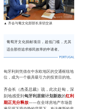
▲ 齐会与葡文化部部长亲切交谈
葡萄牙文化捐献项目，超低门槛，尤其
适合那些追求移民效率的申请者。
PORTUGAL
匈牙利则凭借在中东欧地区的交通枢纽地
位，成为一个极具吸引力的投资目的地。
齐会长（杰圣总裁）说，
此次赴匈，深
刻地感受到
匈牙利居留计划新政
的
红利
期正充分释放
——在全
球房地产市场普
遍呈现下滑趋势的背景下，布达佩斯的房