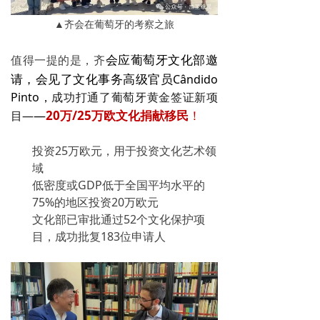
▲齐会在葡萄牙的考察之旅
会应葡萄牙文化部邀
值得一提的是，齐
请，会见了文化事务高级官员
Cândido
Pinto，
成功打通了葡萄牙黄金签证新项
—
20万/25万欧文化捐献移民
！
目—
投资25万欧元，用于投资文化艺术领
域
低密度或GDP低于全国平均水平的
75%的地区投资20万欧元
文化部已审批通过
52个
文化保护项
目，成功批复
183位
申请人