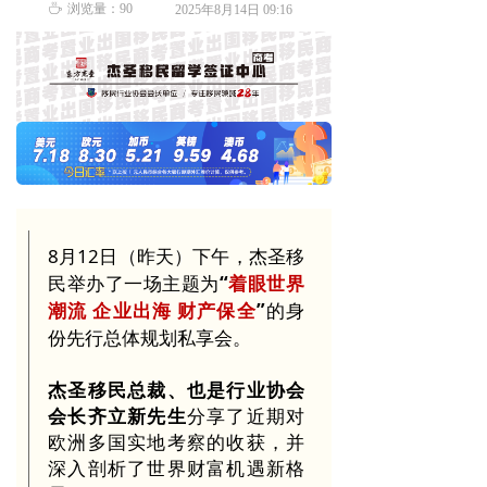
ꄘ
浏览量：
90
2025年8月14日
09:16
8月12日（昨天）下午，杰圣移
民举办了一场主题为
“
着眼世界
潮流 企业出海 财产保全
”
的身
份先行总体规划私享会。
杰圣移民总裁、也是行业协会
会长齐立新先生
分享了近期对
欧洲多国实地考察的收获，并
深入剖析了世界财富机遇新格