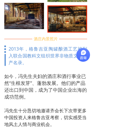
酒庄内景照片
2013年，格鲁吉亚陶罐酿酒工艺被列
入联合国教科文组织世界非物质文化遗
产名录。
冯先生夫妇的酒庄和酒行事业已
如今，
然“
生根发芽
”
、蓬勃发展。他们的产品
还出口到中国
，成为了中国企业出海的
成功范例。
冯先生十分恳切地邀请齐会长下次带更多
中国投资人来格鲁吉亚考察，切实感受当
地风土人情与商业机会。