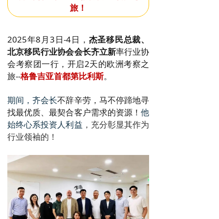
旅！
2025年8月3日-4日，
杰圣移民总裁、
北京移民行业协会会长齐立新
率行业协
会考察团
一行，开启2天的欧洲考察之
旅--
格鲁吉亚首都第比利斯
。
期间，齐会长
不辞辛劳，马不停蹄地寻
找最优质、最契合客户需求的资源！
他
始终心系投资人利益
，充分彰显其作为
行业领袖的！