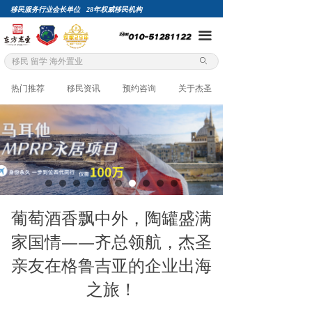
移民服务行业会长单位 28年权威移民机构
끀
ꄙ
热门推荐
移民资讯
预约咨询
关于杰圣
葡萄酒香飘中外，陶罐盛满
家国情——齐总领航，杰圣
亲友在格鲁吉亚的企业出海
之旅！