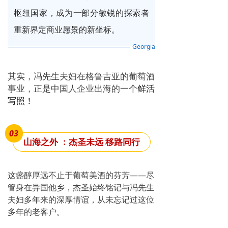
枢纽国家，成为一部分敏锐的探索者
重新界定商业愿景的新坐标。
Georgia
其实，冯先生夫妇在格鲁吉亚的葡萄酒
事业，正是中国人企业出海的一个
鲜活
写照！
03
山海之外 ：杰圣未远
移路同行
这盏醇厚远不止于葡萄美酒的芬芳——
尽
管身在异国他乡，杰圣始终铭记与冯先生
夫妇多年来的深厚情谊，从未忘记过这位
多年的老客户。