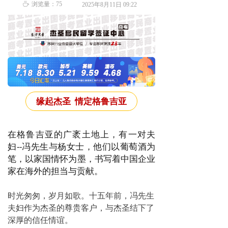
ꄘ
浏览量：
75
2025年8月11日
09:22
缘起杰圣 情定格鲁吉亚
在格鲁吉亚的广袤土地上，有一对夫
妇--冯先生与杨女士，他们以葡萄酒为
笔，以家国情怀为墨，书写着中国企业
家在海外的担当与贡献。
时光匆匆，岁月如歌。
十五年前，冯先生
夫妇作为杰圣的尊贵客户，与杰圣结下了
深厚的信任情谊。