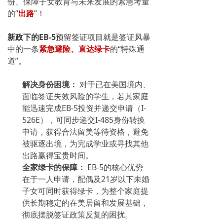
份、保障子女教育与未来发展的紧急考量
的“
出路
”！
新政下的EB-5
预留签证项目就是签证风暴
中的一条
紧急避险、直达绿卡
的“特殊通
道”。
解决身份困境：
对于已在美国境内、
面临签证失效风险的学生，若其家庭
能迅速完成EB-5投资并递交申请（I-
526E），可同步递交I-485身份转换
申请，获得合法留美等待资格，避免
被驱逐出境，为完成学业或寻找其他
出路赢得宝贵时间。
全家绿卡的保障：
EB-5的核心优势
在于一人申请，配偶及21岁以下未婚
子女可同时获得绿卡，为整个家庭提
供长期稳定的在美居留和发展基础，
彻底摆脱签证政策反复的困扰。