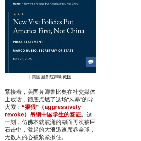
| 美国国务院声明截图
紧接着，美国务卿鲁比奥在社交媒体
上放话，彻底点燃了这场“风暴”的导
火索：
“狠狠”
（aggressively
revoke）
吊销中国学生的签证
。
这
一刻，仿佛本就波澜的湖面再次被巨
石击中，激起的大浪迅速席卷全球，
无数人的心被紧紧揪住。