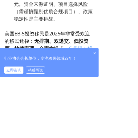
元。资金来源证明、项目选择风险
（需谨慎甄别优质合规项目）、政策
稳定性是主要挑战。
美国EB-5投资移民是2025年非常受欢迎
的移民途径：
无排期、双递交、低投资
额、快速审理、
全家拿绿卡
。
6月绿卡排
×
期出炉！美国职业移民大揭秘：配额、
行业协会会长单位，专注移民领域27年！
优先日与EB-5无排期黄金窗口的真相与
策略！
立即咨询
稍后再说
除EB-5项目自身亮点外，杰圣更能精准把
握移民局要求，为申请人量身定制投资方
案，确保资金安全与项目合规。
EB-5项目--
杰圣精选