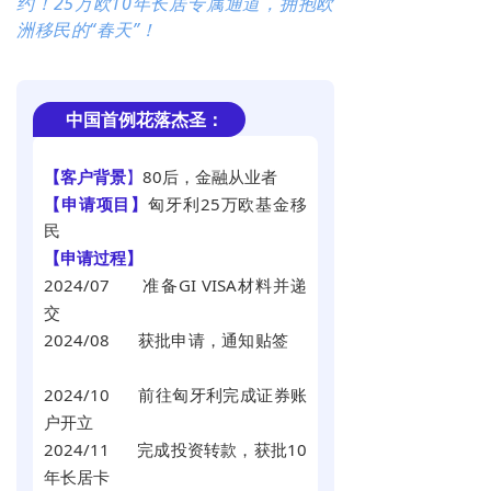
约！25万欧10年长居专属通道，拥抱欧
洲移民的“春天”！
中国首例花落杰圣：
80后，金融从业者
【客户背景
】
匈牙利25万欧基金移
【申请项目】
民
【申请过程】
2024/07 准备GI VISA材料并递
交
2024/08 获批申请，通知贴签
2024/10 前往匈牙利完成证券账
户开立
2024/11 完成投资转款，
获批10
年长居卡