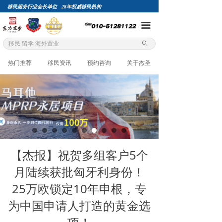
移民服务行业会长单位 28年权威移民机构
끀
ꄙ
热门推荐
移民资讯
预约咨询
关于杰圣
【杰报】祝贺多组客户5个
月陆续获批匈牙利身份！
25万欧锁定10年申根，专
为中国申请人打造的黄金选