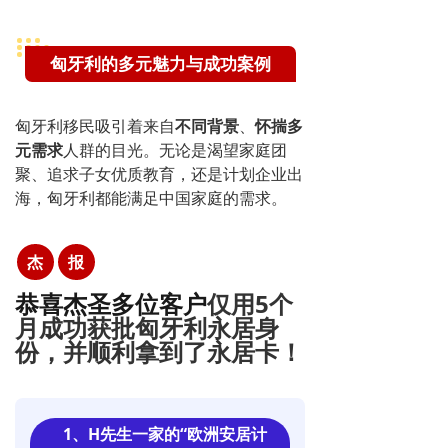
匈牙利的多元魅力与成功案例
匈牙利移民吸引着来自
不同背景
、
怀揣多
元需求
人群的目光。无论是渴望家庭团
聚、追求子女优质教育，还是计划企业出
海，匈牙利都能满足中国家庭的需求。
杰
报
恭喜杰圣多位客户
仅用
5个
月
成功
获批匈牙利永居身
份，并顺利拿到了永居卡！
1、H先
生一家的“欧洲安居计