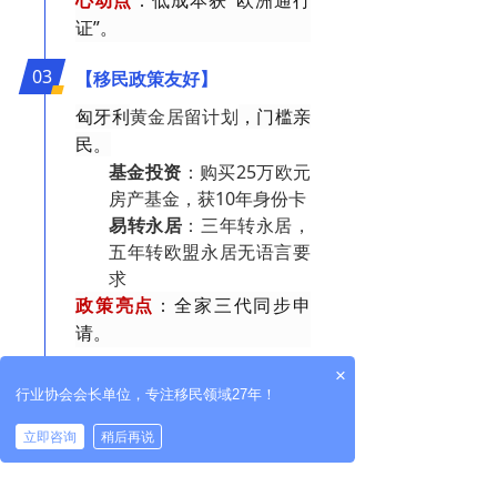
证”。
03
【移民政策友好】
匈牙利
黄金居留计划
，门槛亲
民。
基金投资
：
购买25万欧元
房产基金，获10年身份卡
易转永居
：三年转永居，
五年转欧盟永居无语言要
求
政策亮点
：全家三代同步申
请。
×
04
【战略枢纽】
行业协会会长单位，专注移民领域27年！
作为“欧洲心脏”，匈牙利连接
立即咨询
稍后再说
西欧与东欧市场。
地理优势
：2小时航程覆