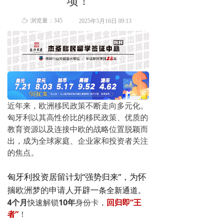
项！
ꄘ
浏览量：
345
2025年5月16日
09:13
近年来，欧洲移民政策不断走向多元化。
匈牙利以其高性价比的移民政策、优质的
教育资源以及连接中欧的战略位置脱颖而
出，成为全球家庭、企业家和投资者关注
的焦点。
匈牙利投资居留计划“强势归来”，为怀
揣
欧洲梦的申请人
开辟一
条全新通道
。
4个月
快速
解
锁
10年
身份卡，
回归即“王
者”
！