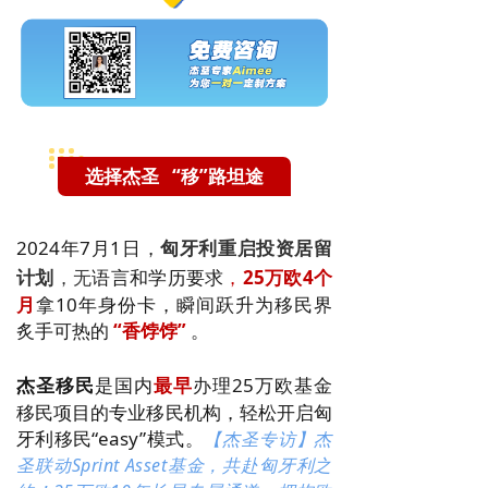
选择杰圣 “移”路坦途
2024年7月1日，
匈牙利重启投资居留
计划
，无
语言和学历要求
，
25万欧4个
月
拿10年身份卡，瞬间跃升为移民界
炙手可热的
“香饽饽”
。
杰圣移民
是国内
最早
办理25万欧基金
移民项目的专业移民机构，轻松
开启匈
牙利移民“easy”模式。
【杰圣专访】杰
圣联动Sprint Asset基金，共赴匈牙利之