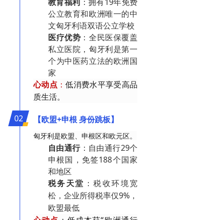
教育福利
：拥有19年免费
公立教育和欧洲唯一的中
文匈牙利语双语公立学校
医疗优势
：全民医保覆盖
私立医院，匈牙利是第一
个为中医药立法的欧洲国
家
心动点
：
低消费水平享受高品
质生活。
02
【欧盟+申根 身份跳板】
匈牙利是欧盟、申根区和欧元区。
自由通行
：自由通行29个
申根国，免签188个国家
和地区
税务天堂
：税收环境宽
松，企业所得税率仅9%，
欧盟最低
心动点
：低成本获“欧洲通行