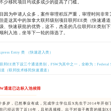
不少移民项目均或多或少的提高了门槛。
目因为申请人众多，案件审理积压严重，审理时间非常
但是这其中的加拿大联邦级别项目联邦EE类（快速通
级、快速获批的优势，这不，杰圣的几位联邦EE类别下
顺利入池，坐等下一轮的筛选了。
xpress Entry 类 （快速进入类）
联邦EE类下设三个通道类别，FSW为其中之一，全称为：Federal 
rker通道（联邦技术移民快速通道）
SW通道已达标入池候筛
十多岁，已然事业有成，完成学士学位后X先生于2014年开创
前已经运营了近10年，且初具规模。出于对孩子教育的规划X