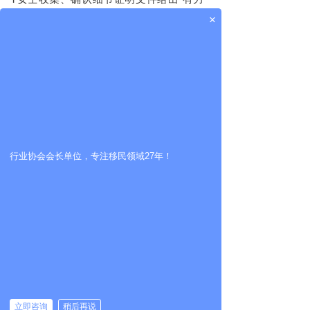
回击
”，最快速度完成整理并递交上去。
×
这个插曲也在收到联邦零时档案号之后
告一段落，回头
来看，虽然
有前期的顺风
顺水也有
意外的
考验
，但
结果也是如开篇
所讲，
历经数年的时间，T女士的移民规划
成功实现！
在2019年魁投关停之后，T女士也为自
行业协会会长单位，专注移民领域27年！
己早一步
决策而感到庆幸。
而再次“
变
政
”的魁投预计在2024年再次起航，届时这
个曾备受追捧的加拿大移民通道又将何去
何从让我们拭目以待！
立即咨询
稍后再说