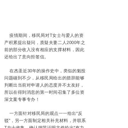
3
疫情期间，移民局对T女士与爱人的资
产
积累
提出
疑问
，质疑夫妻二人2000年之
前的部分收入没有相应的支撑材料，因此
还给出了意向拒签信。
在杰圣近30年的操作史中，类似的魁投
问题碰到不少，从移民局给出的措辞能够
判断出当前对申请人的态度并不太友好，
所以在得到消息的第一时间召集了多位资
深文案专事专办！
一方面针对移民局的观点一一给出“反
驳”，另一方面制定相关补充材料，并联系
T女士收集、确认细节证明文件给出“
有力