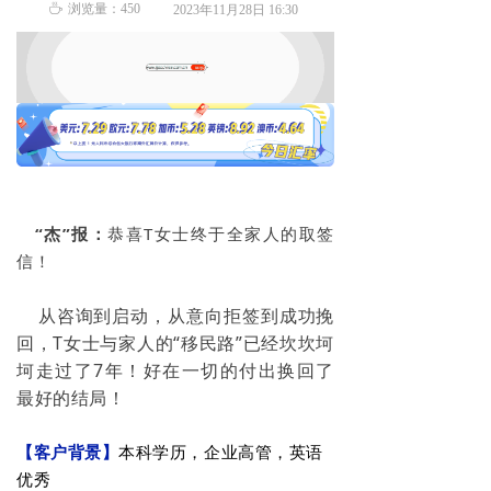
ꄘ
浏览量：
450
2023年11月28日
16:30
“杰”
报：
恭喜T女士终于全家人的取签
信！
从咨询到启动，从意向拒签到成功挽
回，T女士与家人的“
移民路
”已经坎坎坷
坷走过了7年！好在一切的付出换回了
最好的结局！
【客户背景】
本科学历，企业高管，英语
优秀