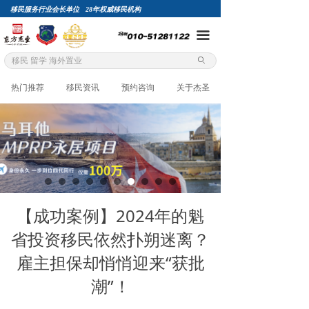
移民服务行业会长单位 28年权威移民机构
끀
ꄙ
热门推荐
移民资讯
预约咨询
关于杰圣
【成功案例】2024年的魁
省投资移民依然扑朔迷离？
雇主担保却悄悄迎来“获批
潮”！