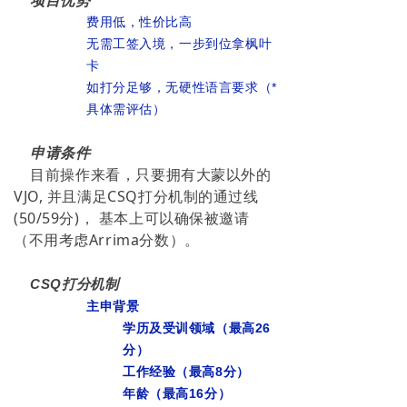
费用低，性价比高
无需工签入境，一步到位拿枫叶
卡
如打分足够，无硬性语言要求（*
具体需评估）
申请条件
目前操作来看，只要拥有大蒙以外的
VJO,
并且满足
CSQ
打分机制的通过线
(50/59
分
)
， 基本上可以确保被邀请
（不用考虑
Arrima
分数）。
CSQ
打分机制
主申背景
学历及受训领域（最高26
分）
工作经验（最高8分）
年龄（最高16分）