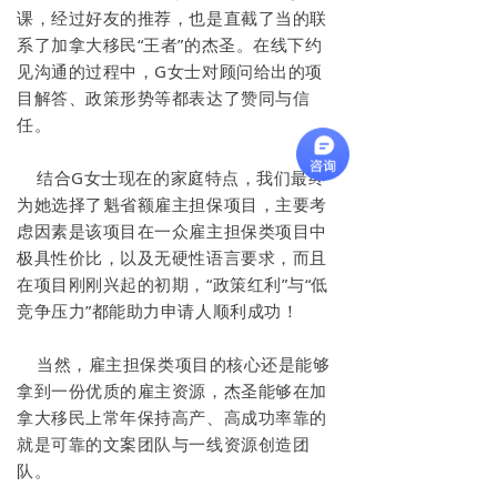
课，
经过好友的推荐，也是直截了当的联
系了
加拿大移民“
王者
”
的杰圣。
在线下约
见沟通的过程中，G女士对
顾问
给出的
项
目解答、
政策形势等都
表达了
赞同
与
信
任。
结合G女士现在的家庭特点，我们最终
为她选择了
魁省额雇主担保项目，主要
考
虑因素是
该项目
在
一众
雇主担保类项目中
极具性价比，以及无硬性语言要求，
而且
在
项目刚刚兴起的初期，“
政策红利
”与“低
竞争压力”都能助力申请人顺利成功！
当然，雇主担保类项目的核心还是能够
拿到一份优质的雇主资源，杰圣能够在加
拿大移民上常年保持高产、高成功率靠的
就是可靠的文案团队与一线资源创造团
队。