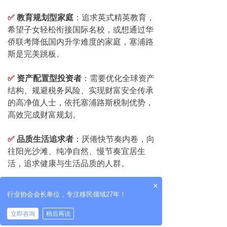
✅
教育规划型家庭
：
追求英式精英教育，
希望子女轻松衔接国际名校，或想通过华
侨联考降低国内升学难度的家庭，塞浦路
斯是完美跳板。
✅
资产配置型投资者
：
需要优化全球资产
结构、规避税务风险、实现财富安全传承
的高净值人士，依托塞浦路斯税制优势，
高效完成财富规划。
✅
品质生活追求者
：
厌倦快节奏内卷，向
往阳光沙滩、纯净自然、慢节奏宜居生
活，追求健康与生活品质的人群。
×
📌 杰圣案例
：
北京客户李先生，企业
行业协会会长单位，专注移民领域27年！
主，通过30万欧元房产投资，一年内获批
永居。如今，子女在帕福斯国际学校就
立即咨询
稍后再说
读，妻子在当地开设咖啡馆，他则通过塞