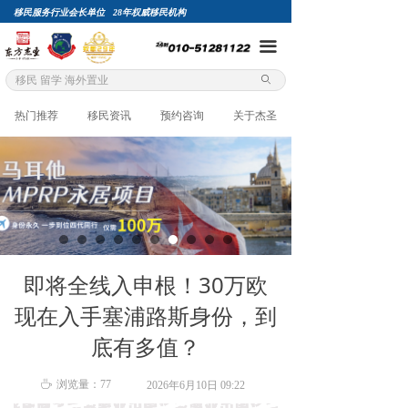
移民服务行业会长单位 28年权威移民机构
끀
ꄙ
热门推荐
移民资讯
预约咨询
关于杰圣
即将全线入申根！30万欧
现在入手塞浦路斯身份，到
底有多值？
ꄘ
浏览量：
77
2026年6月10日
09:22