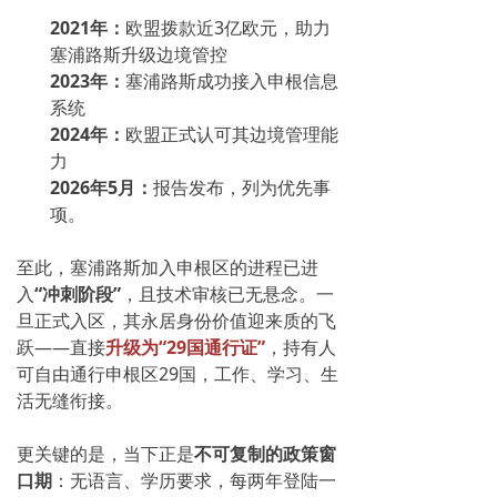
2021年：
欧盟拨款近3亿欧元，助力
塞浦路斯升级边境管控
2023年：
塞浦路斯成功接入申根信息
系统
2024年：
欧盟正式认可其边境管理能
力
2026年5月：
报告发布，列为优先事
项。
至此，塞浦路斯加入申根区的进程已进
入
“冲刺阶段”
，且技术审核已无悬念。一
旦正式入区，其永居身份价值迎来质的飞
跃——直接
升级为“29国通行证”
，持有人
可自由通行申根区29国，工作、学习、生
活无缝衔接。
更关键的是，当下正是
不可复制的政策窗
口期
：
无语言、学历要求，每两年登陆一