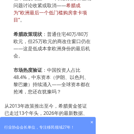
问题讨论收紧或取消——
希腊成
为“欧洲最后一个低门槛购房拿卡项
目”
。
希腊政策现状
：普通住宅40万/80万
欧元，但25万欧元的商改住窗口仍在
——这是低成本拿欧洲身份的最后机
会。
市场热度验证
：中国投资人占比
48.4%，中东资本（伊朗、以色列、
黎巴嫩）持续涌入——全球资本都在
抢滩，您还在犹豫吗？
从2013年政策推出至今，希腊黄金签证
已走过13个年头，2026年的最新数据、
权威榜单的认可、经济复苏的势头，都在
×
印证同一个事实：
这扇窗口，正在发出最
行业协会会长单位，专注移民领域27年！