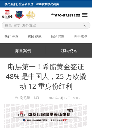
移民服务行业会长单位 28年权威移民机构
网站首页
끀
项目自选
ꄙ
关于杰圣
热门推荐
移民资讯
预约咨询
关于杰圣
精英团队
海量案例
移民资讯
成功案例
断层第一！希腊黄金签证
总裁专栏
48% 是中国人，25 万欧撬
移民评估
动 12 重身份红利
加入杰圣
ꄘ
浏览量：
143
2026年5月12日
09:06