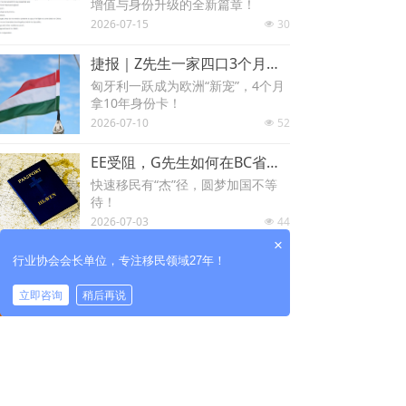
增值与身份升级的全新篇章！
2026-07-15
30
넶
捷报｜Z先生一家四口3个月喜获匈牙利10年长居，25万欧欧盟卡越变越香
匈牙利一跃成为欧洲“新宠”，4个月
拿10年身份卡！
2026-07-10
52
넶
EE受阻，G先生如何在BC省提名中“柳暗花明”？见证杰圣29年守护的力量
快速移民有“杰”径，圆梦加国不等
待！
2026-07-03
44
넶
×
6月捷报！四组客户拿下土耳其护照“入场券”，40万美元合规路径稳稳落地
行业协会会长单位，专注移民领域27年！
40万美元快速入籍，一步到位获大
立即咨询
稍后再说
国身份！
2026-06-30
44
넶
上一页
1
/
60
下一页