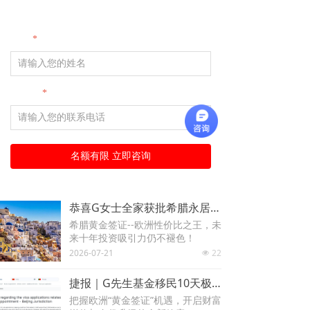
姓名
*
手机号
*
名额有限 立即咨询
恭喜G女士全家获批希腊永居！2年拿卡：慢，是2026年最好的消息
希腊黄金签证--欧洲性价比之王，未
来十年投资吸引力仍不褪色！
2026-07-21
22
넶
捷报｜G先生基金移民10天极速获批！葡萄牙移民局“效率革命"真的来了
把握欧洲“黄金签证”机遇，开启财富