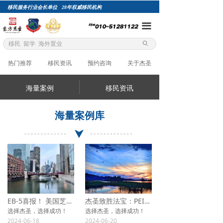
移民服务行业会长单位 28年权威移民机构
网站首页
끀
项目自选
ꄙ
关于杰圣
热门推荐
移民资讯
预约咨询
关于杰圣
精英团队
海量案例
移民资讯
成功案例
海量案例库
总裁专栏
移民评估
加入杰圣
EB-5喜报！ 美国芝加哥万豪酒店公寓项目I-956F已获批！
杰圣致胜法宝：PEI成功案例！十五年加拿大移民常青树项目解析
选择杰圣，选择成功！
选择杰圣，选择成功！
2024-06-18
2024-06-20